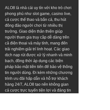
ALO8 là nhà cái uy tín với kho trò chơi 
phong phú như slot game, casino live, 
cá cược thể thao và bắn cá, thu hút 
đông đảo người chơi từ nhiều thị 
trường. Giao diện thân thiện giúp 
người tham gia truy cập dễ dàng trên 
cả điện thoại và máy tính, mang đến 
trải nghiệm giải trí linh hoạt. Các giao 
dịch nạp rút được xử lý nhanh và minh 
bạch, đồng thời áp dụng các biện 
pháp bảo mật tiên tiến để bảo vệ thông 
tin người dùng. Đi kèm những chương 
trình ưu đãi hấp dẫn và hỗ trợ khách 
hàng 24/7, ALO8 tạo nên không gian 
cá cược trực tuyến tiện lợi và đáng tin 
cậy.
Website: 
https://alo8.pro/
Email: support@alo8.pro