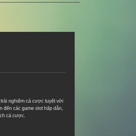
trải nghiệm cá cược tuyệt vời 
ến đến các game slot hấp dẫn, 
ích cá cược.