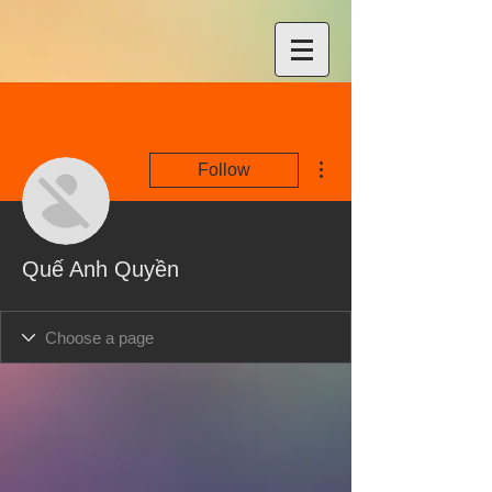
More actions
Follow
Quế Anh Quyền