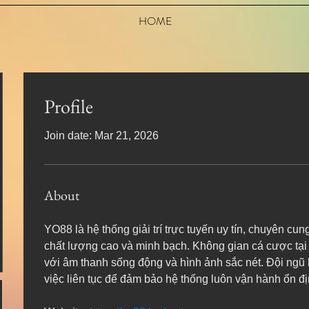
HOME
Profile
Join date: Mar 21, 2026
About
YO88 là hệ thống giải trí trực tuyến uy tín, chuyên cun
chất lượng cao và minh bạch. Không gian cá cược tại 
với âm thanh sống động và hình ảnh sắc nét. Đội ngũ k
việc liên tục để đảm bảo hệ thống luôn vận hành ổn đị