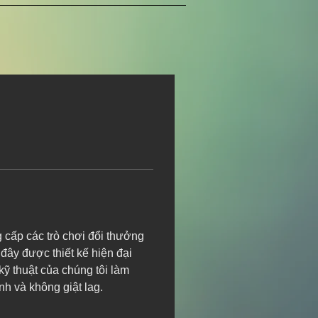
g cấp các trò chơi đổi thưởng 
đây được thiết kế hiện đại 
ỹ thuật của chúng tôi làm 
nh và không giật lag.