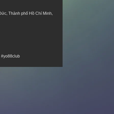
ức, Thành phố Hồ Chí Minh, 
 #yo88club