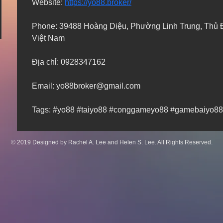
Website: 
https://yo88.broker/
Phone: 39488 Hoàng Diệu, Phường Linh Trung, Thủ Đ
Việt Nam
Địa chỉ: 0928347162
Email: yo88broker@gmail.com
Tags: #yo88 #taiyo88 #conggameyo88 #gamebaiyo88
© 2019 Designed by Rachel A. Lee and Helen S. Lee. All Rights Reserved.