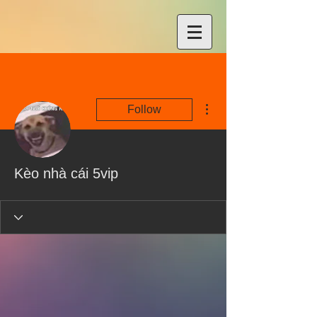
More actions
Follow
Kèo nhà cái 5vip