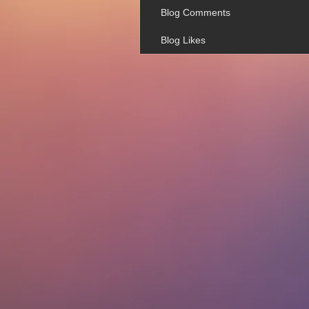
Blog Comments
Blog Likes