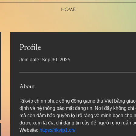
HOME
Profile
Join date: Sep 30, 2025
About
Rikvip chinh phục cộng đồng game thủ Việt bằng giao
định và hệ thống bảo mật đáng tin. Nơi đây không chỉ đ
mà còn đảm bảo quyền lợi rõ ràng và minh bạch cho ng
được xem là địa chỉ đáng tin cậy để người chơi gắn b
Website: 
https://rikvip1.ch/